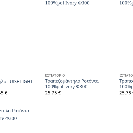
ΕΣΤΙΑΤΟΡΙΟ
ΕΣΤΙΑΤ
Τραπεζομάντηλο Ροτόντα
Τραπε
λο LUISE LIGHT
100%pol Ivory Φ300
100%po
Price
65
€
25,75
€
25,75
range:
12,75 €
through
24,65 €