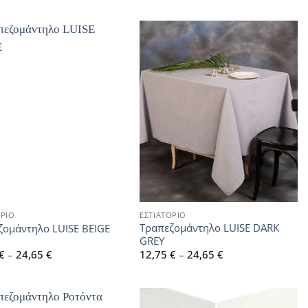
ΟΡΙΟ
ΕΣΤΙΑΤΟΡΙΟ
Τραπεζομάντηλο LUISE DARK
ζομάντηλο LUISE BEIGE
GREY
Price
Price
€
–
24,65
€
12,75
€
–
24,65
€
range:
range:
10,30 €
12,75 €
through
through
24,65 €
24,65 €