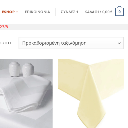
ESHOP
ΕΠΙΚΟΙΝΩΝΊΑ
ΣΎΝΔΕΣΗ
ΚΑΛΆΘΙ /
0,00
€
0
23/8
έσματα