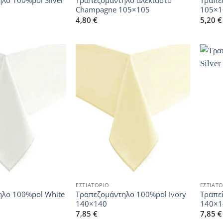
λο 100%pol Silver
Τραπεζομάντηλο αλέκιαστο
Τραπε
Champagne 105×105
105×1
4,80
€
5,20
€
ΕΣΤΙΑΤΟΡΙΟ
ΕΣΤΙΑΤ
ηλο 100%pol White
Τραπεζομάντηλο 100%pol Ivory
Τραπε
140×140
140×1
7,85
€
7,85
€