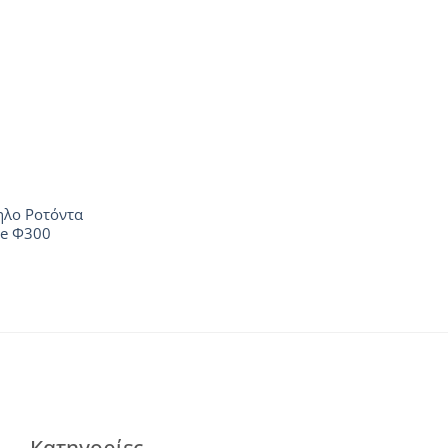
ηλο Ροτόντα
te Φ300
Κατηγορίες