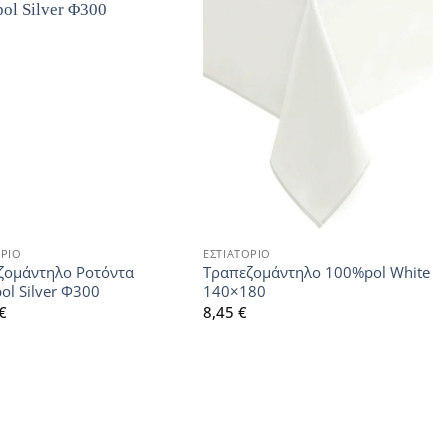
ΟΡΙΟ
ΕΣΤΙΑΤΟΡΙΟ
ζομάντηλο Ροτόντα
Τραπεζομάντηλο 100%pol White
l Silver Φ300
140×180
€
8,45
€