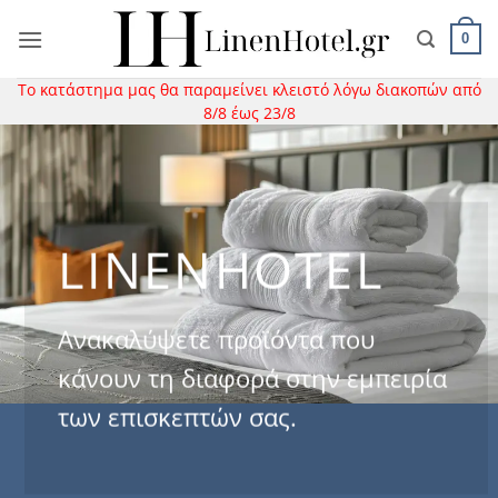
Μετάβαση
στο
0
περιεχόμενο
Το κατάστημα μας θα παραμείνει κλειστό λόγω διακοπών από
8/8 έως 23/8
LINENHOTEL
Ανακαλύψετε προϊόντα που
κάνουν τη διαφορά στην εμπειρία
των επισκεπτών σας.