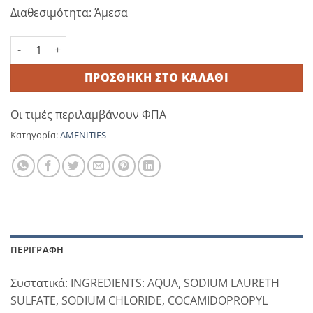
Διαθεσιμότητα: Άμεσα
Sea & Sky Σαμπουάν 30ml tube 400 τεμάχια ποσότητα
ΠΡΟΣΘΉΚΗ ΣΤΟ ΚΑΛΆΘΙ
Οι τιμές περιλαμβάνουν ΦΠΑ
Κατηγορία:
AMENITIES
ΠΕΡΙΓΡΑΦΉ
Συστατικά:
INGREDIENTS: AQUA, SODIUM LAURETH
SULFATE, SODIUM CHLORIDE, COCAMIDOPROPYL