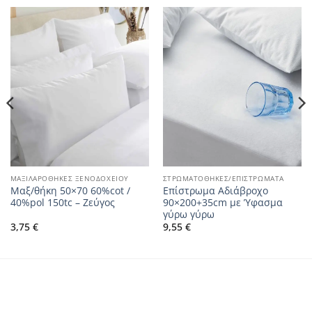
ΜΑΞΙΛΑΡΟΘΗΚΕΣ ΞΕΝΟΔΟΧΕΙΟΥ
ΣΤΡΩΜΑΤΟΘΗΚΕΣ/ΕΠΙΣΤΡΩΜΑΤΑ
Μαξ/θήκη 50×70 60%cot /
Επίστρωμα Αδιάβροχο
40%pol 150tc – Ζεύγος
90×200+35cm με Ύφασμα
γύρω γύρω
3,75
€
9,55
€