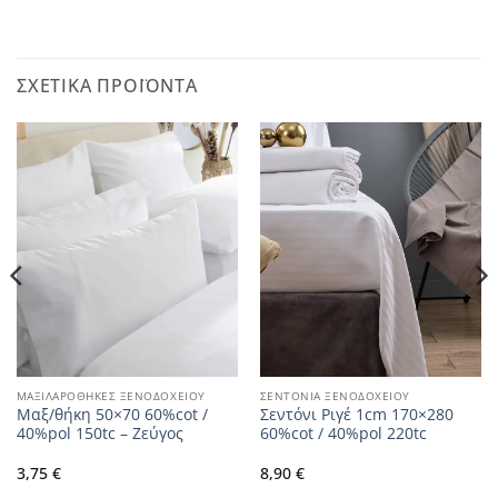
ΣΧΕΤΙΚΆ ΠΡΟΪΌΝΤΑ
ΜΑΞΙΛΑΡΟΘΗΚΕΣ ΞΕΝΟΔΟΧΕΙΟΥ
ΣΕΝΤΟΝΙΑ ΞΕΝΟΔΟΧΕΙΟΥ
Μαξ/θήκη 50×70 60%cot /
Σεντόνι Ριγέ 1cm 170×280
40%pol 150tc – Ζεύγος
60%cot / 40%pol 220tc
3,75
€
8,90
€