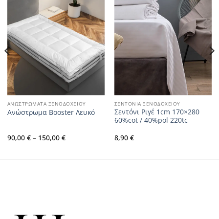
ΑΝΩΣΤΡΩΜΑΤΑ ΞΕΝΟΔΟΧΕΙΟΥ
ΣΕΝΤΟΝΙΑ ΞΕΝΟΔΟΧΕΙΟΥ
Σεντόνι Ριγέ 1cm 170×280
Ανώστρωμα Booster Λευκό
60%cot / 40%pol 220tc
Price
90,00
€
–
150,00
€
8,90
€
range:
90,00 €
through
150,00 €