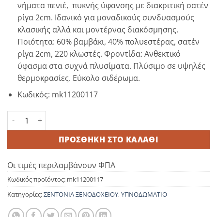
νήματα πενιέ, πυκνής ύφανσης με διακριτική σατέν
ρίγα 2cm. Ιδανικό για μοναδικούς συνδυασμούς
κλασικής αλλά και μοντέρνας διακόσμησης.
Ποιότητα: 60% βαμβάκι, 40% πολυεστέρας, σατέν
ρίγα 2cm, 220 κλωστές. Φροντίδα: Ανθεκτικό
ύφασμα στα συχνά πλυσίματα. Πλύσιμο σε υψηλές
θερμοκρασίες. Εύκολο σιδέρωμα.
Κωδικός: mk11200117
Σεντόνι Ριγέ 2cm 225Χ280 60%cot / 40%pol 220tc ποσότητα
ΠΡΟΣΘΉΚΗ ΣΤΟ ΚΑΛΆΘΙ
Οι τιμές περιλαμβάνουν ΦΠΑ
Κωδικός προϊόντος:
mk11200117
Κατηγορίες:
ΣΕΝΤΟΝΙΑ ΞΕΝΟΔΟΧΕΙΟΥ
,
ΥΠΝΟΔΩΜΑΤΙΟ