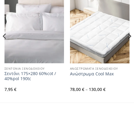
ΣΕΝΤΟΝΙΑ ΞΕΝΟΔΟΧΕΙΟΥ
ΑΝΩΣΤΡΩΜΑΤΑ ΞΕΝΟΔΟΧΕΙΟΥ
Σεντόνι 175×280 60%cot /
Ανώστρωμα Cool Max
40%pol 190tc
Price
7,95
€
78,00
€
–
130,00
€
range:
78,00 €
through
130,00 €