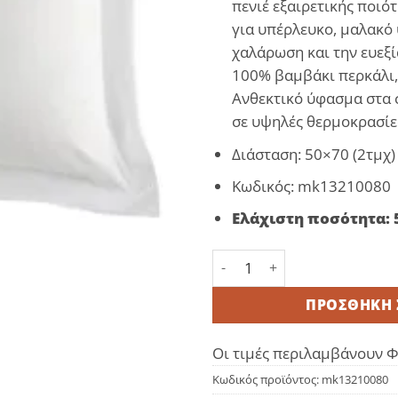
πενιέ εξαιρετικής ποιότ
για υπέρλευκο, μαλακό
χαλάρωση και την ευεξί
100% βαμβάκι περκάλι,
Ανθεκτικό ύφασμα στα 
σε υψηλές θερμοκρασίε
Διάσταση: 50×70 (2τμχ)
Κωδικός: mk13210080
Ελάχιστη ποσότητα: 
Μαξ/θήκη 50x70 Oxford 10
ΠΡΟΣΘΉΚΗ 
Οι τιμές περιλαμβάνουν 
Κωδικός προϊόντος:
mk13210080