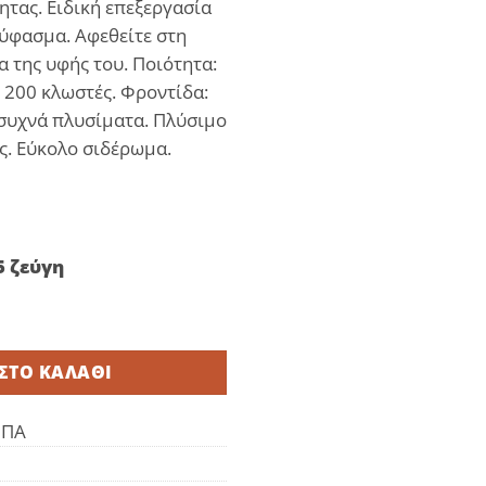
ητας. Ειδική επεξεργασία
 ύφασμα. Αφεθείτε στη
α της υφής του. Ποιότητα:
 200 κλωστές. Φροντίδα:
συχνά πλυσίματα. Πλύσιμο
ς. Εύκολο σιδέρωμα.
5 ζεύγη
0%cot 200tc - Ζεύγος ποσότητα
ΣΤΟ ΚΑΛΆΘΙ
ΦΠΑ