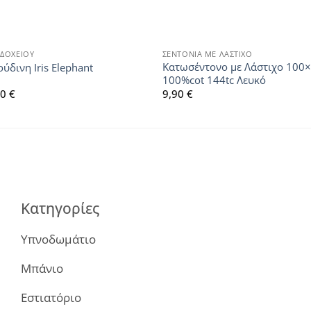
ΔΟΧΕΙΟΥ
ΣΕΝΤΟΝΙΑ ΜΕ ΛΑΣΤΙΧΟ
Κατωσέντονο με Λάστιχο 10
ύδινη Iris Elephant
100%cot 144tc Λευκό
Price
90
€
9,90
€
range:
29,50 €
through
39,90 €
Κατηγορίες
Υπνοδωμάτιο
Μπάνιο
Εστιατόριο