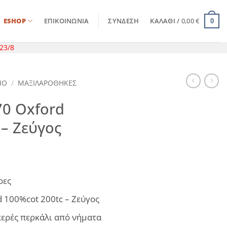
ESHOP
ΕΠΙΚΟΙΝΩΝΊΑ
ΣΎΝΔΕΣΗ
ΚΑΛΆΘΙ /
0,00
€
0
23/8
ΙΟ
/
ΜΑΞΙΛΑΡΟΘΗΚΕΣ
0 Oxford
 – Ζεύγος
ρες
 100%cot 200tc – Ζεύγος
ερές περκάλι από νήματα