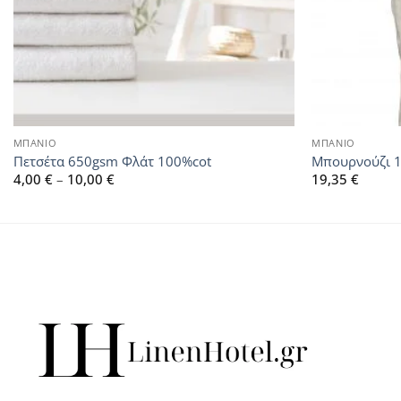
ΜΠΑΝΙΟ
ΜΠΑΝΙΟ
Πετσέτα 650gsm Φλάτ 100%cot
Μπουρνούζι 1
Price
4,00
€
–
10,00
€
19,35
€
range:
4,00 €
through
10,00 €