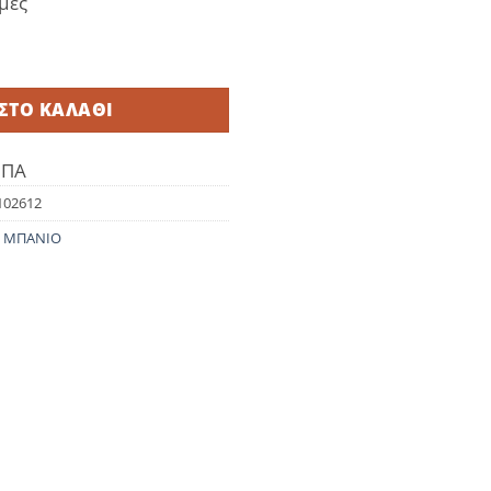
μες
οχη Polyester 100% 180×180 ποσότητα
ΣΤΟ ΚΑΛΆΘΙ
ΦΠΑ
102612
,
ΜΠΑΝΙΟ