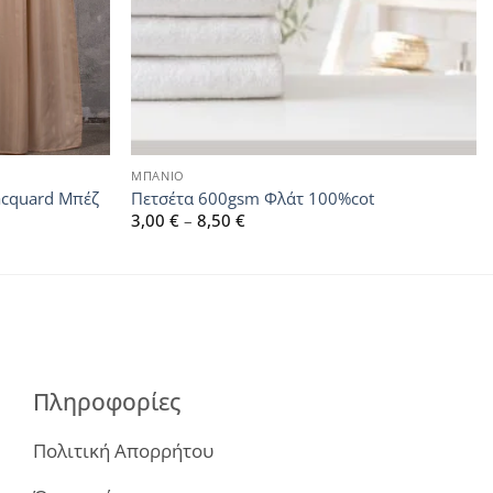
ΜΠΑΝΙΟ
acquard Μπέζ
Πετσέτα 600gsm Φλάτ 100%cot
Price
3,00
€
–
8,50
€
range:
3,00 €
through
8,50 €
Πληροφορίες
Πολιτική Απορρήτου