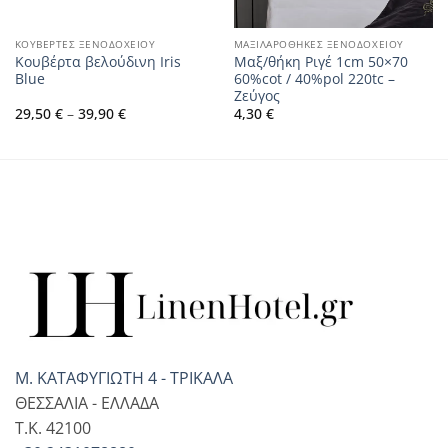
ΚΟΥΒΕΡΤΕΣ ΞΕΝΟΔΟΧΕΙΟΥ
ΜΑΞΙΛΑΡΟΘΗΚΕΣ ΞΕΝΟΔΟΧΕΙΟΥ
Κουβέρτα βελούδινη Iris
Μαξ/θήκη Ριγέ 1cm 50×70
Blue
60%cot / 40%pol 220tc –
Ζεύγος
Price
29,50
€
–
39,90
€
4,30
€
range:
29,50 €
through
39,90 €
Μ. ΚΑΤΑΦΥΓΙΩΤΗ 4 - ΤΡΙΚΑΛΑ
ΘΕΣΣΑΛΙΑ - ΕΛΛΑΔΑ
T.K. 42100