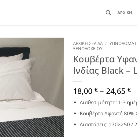
ΑΡΧΙΚΉ
ΑΡΧΙΚΉ ΣΕΛΊΔΑ
/
ΥΠΝΟΔΩΜΑΤ
ΞΕΝΟΔΟΧΕΙΟΥ
Κουβέρτα Υφα
Ινδίας Black – 
P
18,00
–
24,65
€
€
r
Διαθεσιμότητα: 1-3 ημέ
1
t
Κουβέρτα Υφαντή 80% C
2
Διαστάσεις: 170×250 /