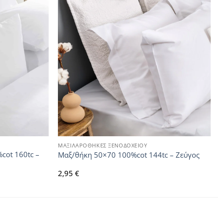
ΜΑΞΙΛΑΡΟΘΗΚΕΣ ΞΕΝΟΔΟΧΕΙΟΥ
cot 160tc –
Μαξ/θήκη 50×70 100%cot 144tc – Ζεύγος
2,95
€