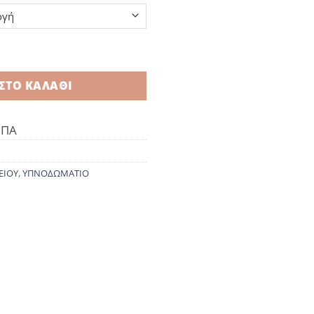
ή Ινδίας Black – Light Grey ποσότητα
ΣΤΟ ΚΑΛΆΘΙ
ΦΠΑ
ΕΙΟΥ
,
ΥΠΝΟΔΩΜΑΤΙΟ