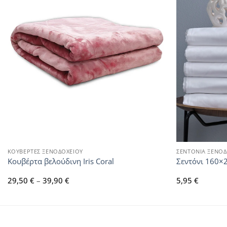
ΚΟΥΒΕΡΤΕΣ ΞΕΝΟΔΟΧΕΙΟΥ
ΣΕΝΤΟΝΙΑ ΞΕΝΟΔ
Κουβέρτα βελούδινη Iris Coral
Σεντόνι 160×
Price
29,50
€
–
39,90
€
5,95
€
range:
29,50 €
through
39,90 €