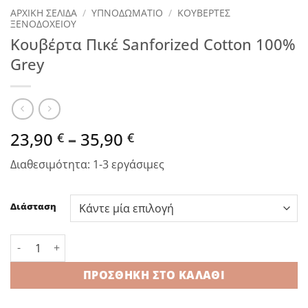
ΑΡΧΙΚΉ ΣΕΛΊΔΑ
/
ΥΠΝΟΔΩΜΑΤΙΟ
/
ΚΟΥΒΕΡΤΕΣ
ΞΕΝΟΔΟΧΕΙΟΥ
Κουβέρτα Πικέ Sanforized Cotton 100%
Grey
Price
23,90
–
35,90
€
€
range:
Διαθεσιμότητα: 1-3 εργάσιμες
23,90 €
through
35,90 €
Διάσταση
Κουβέρτα Πικέ Sanforized Cotton 100% Grey ποσότητα
ΠΡΟΣΘΉΚΗ ΣΤΟ ΚΑΛΆΘΙ