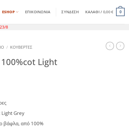
ESHOP
ΕΠΙΚΟΙΝΩΝΊΑ
ΣΎΝΔΕΣΗ
ΚΑΛΆΘΙ /
0,00
€
0
23/8
ΙΟ
/
ΚΟΥΒΕΡΤΕΣ
 100%cot Light
rice
ange:
ρες
4,30 €
hrough
Light Grey
8,20 €
ιο βάφλα, από 100%