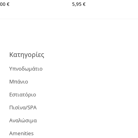
Price
,00
€
5,95
€
range:
78,00 €
through
130,00 €
Κατηγορίες
Υπνοδωμάτιο
Μπάνιο
Εστιατόριο
Πισίνα/SPA
Αναλώσιμα
Amenities