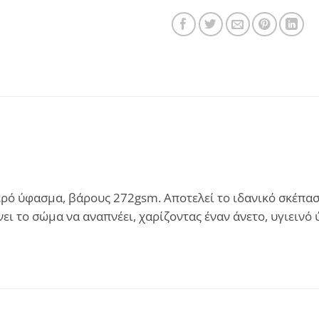
ό ύφασμα, βάρους 272gsm. Αποτελεί το ιδανικό σκέπασμ
ει το σώμα να αναπνέει, χαρίζοντας έναν άνετο, υγιεινό 