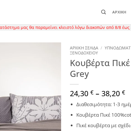
ΑΡΧΙΚΉ
κατάστημα μας θα παραμείνει κλειστό λόγω διακοπών από 8/8 έως 
ΑΡΧΙΚΉ ΣΕΛΊΔΑ
/
ΥΠΝΟΔΩΜΑΤ
ΞΕΝΟΔΟΧΕΙΟΥ
Κουβέρτα Πικέ
Grey
P
24,30
–
38,20
€
€
r
Διαθεσιμότητα: 1-3 ημέ
2
t
Κουβέρτα Πικέ 100%cot 
3
Πικέ κουβέρτα με σχέδ