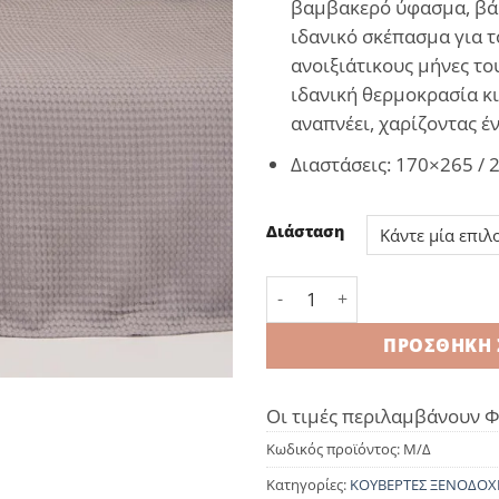
βαμβακερό ύφασμα, βάρ
ιδανικό σκέπασμα για τ
ανοιξιάτικους μήνες το
ιδανική θερμοκρασία κι
αναπνέει, χαρίζοντας έν
Διαστάσεις: 170×265 /
Διάσταση
Κουβέρτα Πικέ 100%cot Li
ΠΡΟΣΘΉΚΗ 
Οι τιμές περιλαμβάνουν 
Κωδικός προϊόντος:
Μ/Δ
Κατηγορίες:
ΚΟΥΒΕΡΤΕΣ ΞΕΝΟΔΟΧ