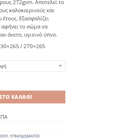
ους 272gsm. Αποτελεί το
ους καλοκαιρινούς και
υ έτους. Εξασφαλίζει
 αφήνει το σώμα να
αν άνετο, υγιεινό ύπνο.
 230×265 / 270×265
ght Grey ποσότητα
ΣΤΟ ΚΑΛΆΘΙ
ΦΠΑ
ΕΙΟΥ
,
ΥΠΝΟΔΩΜΑΤΙΟ