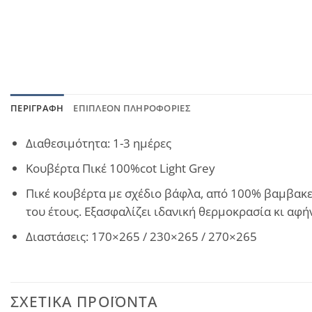
ΠΕΡΙΓΡΑΦΉ
ΕΠΙΠΛΈΟΝ ΠΛΗΡΟΦΟΡΊΕΣ
Διαθεσιμότητα: 1-3 ημέρες
Κουβέρτα Πικέ 100%cot Light Grey
Πικέ κουβέρτα με σχέδιο βάφλα, από 100% βαμβακερ
του έτους. Εξασφαλίζει ιδανική θερμοκρασία κι αφήν
Διαστάσεις: 170×265 / 230×265 / 270×265
ΣΧΕΤΙΚΆ ΠΡΟΪΌΝΤΑ