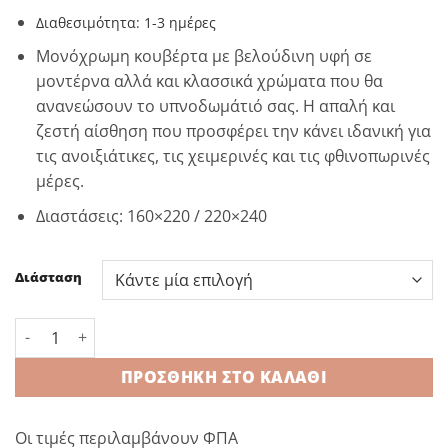
range:
Διαθεσιμότητα: 1-3 ημέρες
29,50 €
through
Μονόχρωμη κουβέρτα με βελούδινη υφή σε
39,90 €
μοντέρνα αλλά και κλασσικά χρώματα που θα
ανανεώσουν το υπνοδωμάτιό σας. Η απαλή και
ζεστή αίσθηση που προσφέρει την κάνει ιδανική για
τις ανοιξιάτικες, τις χειμερινές και τις φθινοπωρινές
μέρες.
Διαστάσεις: 160×220 / 220×240
Διάσταση
Κουβέρτα βελούδινη Iris Coral ποσότητα
ΠΡΟΣΘΉΚΗ ΣΤΟ ΚΑΛΆΘΙ
Οι τιμές περιλαμβάνουν ΦΠΑ