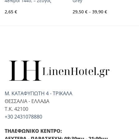
48%pol 144tc – Ζεύγος
Grey
Price
2,65
€
29,50
€
–
39,90
€
range:
29,50 €
through
39,90 €
Μ. ΚΑΤΑΦΥΓΙΩΤΗ 4 - ΤΡΙΚΑΛΑ
ΘΕΣΣΑΛΙΑ - ΕΛΛΑΔΑ
T.K. 42100
+30 2431078880
ΤΗΛΕΦΩΝΙΚΟ ΚΕΝΤΡΟ:
ΔΕΥΤΕΡΑ - ΠΑΡΑΣΚΕΥΗ: 08:30πμ - 21:00μμ