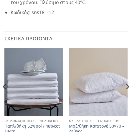
του χρόνου. Πλύσιμο στους 40°C.
Κωδικός: sns181-12
ΣΧΕΤΙΚΆ ΠΡΟΪΌΝΤΑ
ΠΑΠΛΩΜΑΤΟΘΗΚΕΣ ΞΕΝΟΔΟΧΕΙΟΥ
ΜΑΞΙΛΑΡΟΘΗΚΕΣ ΞΕΝΟΔΟΧΕΙΟΥ
Παπλ/θήκη 52%pol / 48%cot
Μαξ/θήκη Καπιτονέ 50×70 –
144tc
Ζεύγος